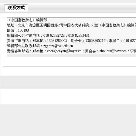
联系方式
《中国畜牧杂志》编辑部
地址：北京市海淀区圆明园西路2号中国农大动科院158室《中国畜牧杂志》编辑
邮编：100193
编辑部公共咨询电话：010-62732723；010-82893431
责编咨询电话：郑本艳：13681280005；周会会：13663865214；李藏兰：010-6273
编辑部公共联系邮箱：zgxmzz@cau.edu.cn
责编咨询邮箱：郑本艳：zhengbenyan@boyar.cn；周会会：zhouhui@boyar.cn：李藏兰